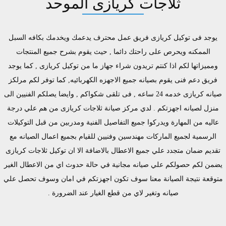
ثلاجات كريازى الموحد
يوجد فى توكيل كريازى فريق عمل محترف يدعمك ويخدمك بكافه السبل
الممكنه ويحرص على راحتك دائما , حيث يقوم بشرح جميع المنتجات
ومميزاتها لكم اذا كنتم تريدون شراء جهاز ما من توكيل كريازى , كما يوجد
فريق دعم فنى يقوم بصيانه جميع الاجهزه الكهربائيه, كما توفر لكم مرلكز
صيانه كريازى خدمه 24 ساعه , فى تلقى شكواكم , وايضا يصلكم الفنيين الى
منزل لصيانه اجهزتكم . لدي مركز صيانة ثلاجات كريازى من هم علي درجة
عاليه من المهارة ويدركوا جميع التفاصيل الفنية ومدربين من قبل التوكيلات
الرسمية لجميع الماركات مهندسين وفنيين للقيام بجميع اعمال الصيانه مع
تقديم ضمان متجدد علي جميع الاعطال بالاضافة الا ان توكيل ثلاجات كريازى
يضمن لكم حصولكم علي صيانه مجانية في حالة حدوث اي من الاعطال الغير
متوقعة نتيجة الصيانة معنا سوف تكون اجهزتكم في امان وسوف تحصل علي
صيانه وتغير لاي من قطع الغيار عند الضرورة .