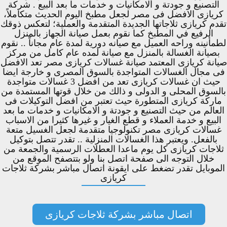
التصنيع و جودتة و الامكانيات و خدمات ما بعد البيع . شركة
كريازى الافضل فى مصر لجعل مطبخ اليوم الحديث متكاملاً،
تقدم كريازى ثلاجاتها الجديدة المتقدمة والعملية؛ لتعكس ذوقك
الرفيع في المطبخ كما نقوم بعمل صيانة الجهاز بالمنزل
لطمأنينه وراحه العميل مع صيانه دورية لمدة عام مجاناً .. نقوم
بصيانة الغسالة بالمنزل مع صيانة لمده عام كامل من مركز
صيانة كريازى المعتمد صيانة غسالات كريازى مصر تعد الافضل
فى مجال الغسالات المتواجدة بالسوق المصرى و خارجة ايضا
حيث ان غسالات كريازى تعد من افضل 3 غسالات متواجدة
بالسوق المحلى و الدولى و ذالك من خلال قوتها المستمدة من
ماركة كريازى المتطورة حيث تعتبر من افضل التوكيلات فى
العالم من حيث التصنيع و جودتة و الامكانيات و خدمات ما بعد
البيع و خدمة العملاء و قطع الغيار و غيرها كثيرا من الاسباب
غسالات كريازى مصر تكنولوجيا متقدمة لجعل الغسيل متعة
بالفعل. ويعتبر هذا الغسالات المنزلية .. تقدر تتصل بتوكيل
ثلاجات كريازى كل يوم ماعدا العطلات الرسمية والجمعة من
خلال التوجه الى صفحة اتصل بنا ولو بتتصفح الموقع من
الموبايل تقدر تضغط على ايقونة اتصال مباشر بشركة ثلاجات
كريازى
اتصال مباشر بشركة ثلاجات كريازى