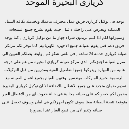
كريازى البحيرة الموحد
يوجد فى توكيل كريازى فريق عمل محترف يدعمك ويخدمك بكافه السبل
الممكنه ويحرص على راحتك دائما , حيث يقوم بشرح جميع المنتجات
ومميزاتها لكم اذا كنتم تريدون شراء جهاز ما من توكيل كريازى , كما يوجد
فريق دعم فنى يقوم بصيانه جميع الاجهزه الكهربائيه, كما توفر لكم مرلكز
صيانه كريازى خدمه 24 ساعه , فى تلقى شكواكم , وايضا يصلكم الفنيين الى
منزل لصيانه اجهزتكم . لدي مركز صيانة كريازى البحيرة من هم علي درجة
عاليه من المهارة ويدركوا جميع التفاصيل الفنية ومدربين من قبل التوكيلات
الرسمية لجميع الماركات مهندسين وفنيين للقيام بجميع اعمال الصيانه مع
تقديم ضمان متجدد علي جميع الاعطال بالاضافة الا ان توكيل كريازى البحيرة
يضمن لكم حصولكم علي صيانه مجانية في حالة حدوث اي من الاعطال الغير
متوقعة نتيجة الصيانة معنا سوف تكون اجهزتكم في امان وسوف تحصل علي
صيانه وتغير لاي من قطع الغيار عند الضرورة .