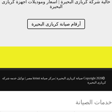
خالية شركة كريازى البحيرة | اسعار وموديلات اجهزة كريازى
البحيرة
أرقام صيانة كريازى البحيرة
Copyright 2026 صيانة كريازى البحيرة | مركز صيانة kiriazi مصر | توكيل خدمه شركه
كريازى البحيرة
خدمات الصيانة