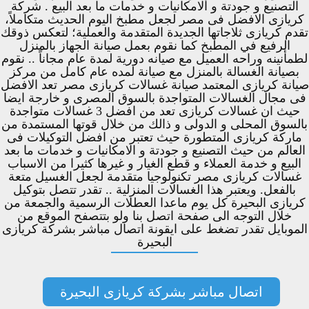
التصنيع و جودتة و الامكانيات و خدمات ما بعد البيع . شركة
كريازى الافضل فى مصر لجعل مطبخ اليوم الحديث متكاملاً،
تقدم كريازى ثلاجاتها الجديدة المتقدمة والعملية؛ لتعكس ذوقك
الرفيع في المطبخ كما نقوم بعمل صيانة الجهاز بالمنزل
لطمأنينه وراحه العميل مع صيانه دورية لمدة عام مجاناً .. نقوم
بصيانة الغسالة بالمنزل مع صيانة لمده عام كامل من مركز
صيانة كريازى المعتمد صيانة غسالات كريازى مصر تعد الافضل
فى مجال الغسالات المتواجدة بالسوق المصرى و خارجة ايضا
حيث ان غسالات كريازى تعد من افضل 3 غسالات متواجدة
بالسوق المحلى و الدولى و ذالك من خلال قوتها المستمدة من
ماركة كريازى المتطورة حيث تعتبر من افضل التوكيلات فى
العالم من حيث التصنيع و جودتة و الامكانيات و خدمات ما بعد
البيع و خدمة العملاء و قطع الغيار و غيرها كثيرا من الاسباب
غسالات كريازى مصر تكنولوجيا متقدمة لجعل الغسيل متعة
بالفعل. ويعتبر هذا الغسالات المنزلية .. تقدر تتصل بتوكيل
كريازى البحيرة كل يوم ماعدا العطلات الرسمية والجمعة من
خلال التوجه الى صفحة اتصل بنا ولو بتتصفح الموقع من
الموبايل تقدر تضغط على ايقونة اتصال مباشر بشركة كريازى
البحيرة
اتصال مباشر بشركة كريازى البحيرة