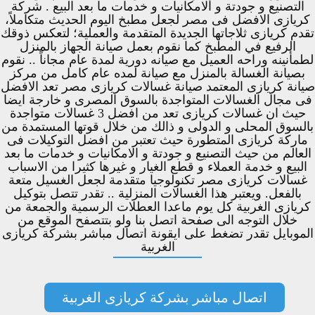
التصنيع و جودتة و الامكانيات و خدمات ما بعد البيع . شركة
كريازى الافضل فى مصر لجعل مطبخ اليوم الحديث متكاملاً،
تقدم كريازى ثلاجاتها الجديدة المتقدمة والعملية؛ لتعكس ذوقك
الرفيع في المطبخ كما نقوم بعمل صيانة الجهاز بالمنزل
لطمأنينه وراحه العميل مع صيانه دورية لمدة عام مجاناً .. نقوم
بصيانة الغسالة بالمنزل مع صيانة لمده عام كامل من مركز
صيانة كريازى المعتمد صيانة غسالات كريازى مصر تعد الافضل
فى مجال الغسالات المتواجدة بالسوق المصرى و خارجة ايضا
حيث ان غسالات كريازى تعد من افضل 3 غسالات متواجدة
بالسوق المحلى و الدولى و ذالك من خلال قوتها المستمدة من
ماركة كريازى المتطورة حيث تعتبر من افضل التوكيلات فى
العالم من حيث التصنيع و جودتة و الامكانيات و خدمات ما بعد
البيع و خدمة العملاء و قطع الغيار و غيرها كثيرا من الاسباب
غسالات كريازى مصر تكنولوجيا متقدمة لجعل الغسيل متعة
بالفعل. ويعتبر هذا الغسالات المنزلية .. تقدر تتصل بتوكيل
كريازى الغربية كل يوم ماعدا العطلات الرسمية والجمعة من
خلال التوجه الى صفحة اتصل بنا ولو بتتصفح الموقع من
الموبايل تقدر تضغط على ايقونة اتصال مباشر بشركة كريازى
الغربية
اتصال مباشر بشركة كريازى الغربية