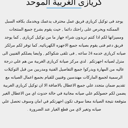
كريازى الغربية الموحد
يوجد فى توكيل كريازى فريق عمل محترف يدعمك ويخدمك بكافه السبل
الممكنه ويحرص على راحتك دائما , حيث يقوم بشرح جميع المنتجات
ومميزاتها لكم اذا كنتم تريدون شراء جهاز ما من توكيل كريازى , كما يوجد
فريق دعم فنى يقوم بصيانه جميع الاجهزه الكهربائيه, كما توفر لكم مرلكز
صيانه كريازى خدمه 24 ساعه , فى تلقى شكواكم , وايضا يصلكم الفنيين الى
منزل لصيانه اجهزتكم . لدي مركز صيانة كريازى الغربية من هم علي درجة
عاليه من المهارة ويدركوا جميع التفاصيل الفنية ومدربين من قبل التوكيلات
الرسمية لجميع الماركات مهندسين وفنيين للقيام بجميع اعمال الصيانه مع
تقديم ضمان متجدد علي جميع الاعطال بالاضافة الا ان توكيل كريازى الغربية
يضمن لكم حصولكم علي صيانه مجانية في حالة حدوث اي من الاعطال الغير
متوقعة نتيجة الصيانة معنا سوف تكون اجهزتكم في امان وسوف تحصل علي
صيانه وتغير لاي من قطع الغيار عند الضرورة .