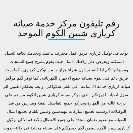
رقم تليفون مركز خدمة صيانه
كريازى شبين الكوم الموحد
يوجد فى توكيل كريازى فريق عمل محترف يدعمك ويخدمك بكافه السبل
الممكنه ويحرص على راحتك دائما , حيث يقوم بشرح جميع المنتجات
ومميزاتها لكم اذا كنتم تريدون شراء جهاز ما من توكيل كريازى , كما يوجد
فريق دعم فنى يقوم بصيانه جميع الاجهزه الكهربائيه, كما توفر لكم مرلكز
صيانه كريازى خدمه 24 ساعه , فى تلقى شكواكم , وايضا يصلكم الفنيين الى
منزل لصيانه اجهزتكم . لدي مركز صيانة كريازى شبين الكوم من هم علي
درجة عاليه من المهارة ويدركوا جميع التفاصيل الفنية ومدربين من قبل
التوكيلات الرسمية لجميع الماركات مهندسين وفنيين للقيام بجميع اعمال
الصيانه مع تقديم ضمان متجدد علي جميع الاعطال بالاضافة الا ان توكيل
كريازى شبين الكوم يضمن لكم حصولكم علي صيانه مجانية في حالة حدوث