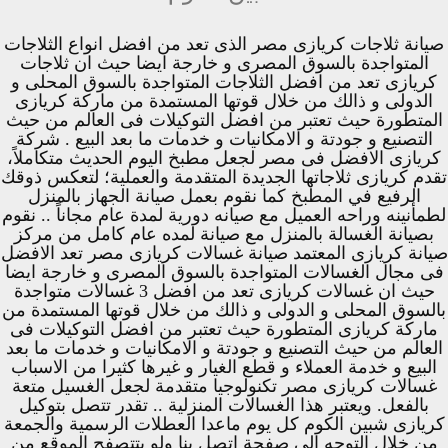
صيانة ثلاجات كريازى مصر الذى تعد من افضل انواع الثلاجات
المتواجدة بالسوق المصرى و خارجة ايضا حيث ان ثلاجات
كريازى تعد من افضل الثلاجات المتواجدة بالسوق المحلى و
الدولى و ذالك من خلال قوتها المستمدة من ماركة كريازى
المتطورة حيث تعتبر من افضل التوكيلات فى العالم من حيث
التصنيع و جودتة و الامكانيات و خدمات ما بعد البيع . شركة
كريازى الافضل فى مصر لجعل مطبخ اليوم الحديث متكاملاً،
تقدم كريازى ثلاجاتها الجديدة المتقدمة والعملية؛ لتعكس ذوقك
الرفيع في المطبخ كما نقوم بعمل صيانة الجهاز بالمنزل
لطمأنينه وراحه العميل مع صيانه دورية لمدة عام مجاناً .. نقوم
بصيانة الغسالة بالمنزل مع صيانة لمده عام كامل من مركز
صيانة كريازى المعتمد صيانة غسالات كريازى مصر تعد الافضل
فى مجال الغسالات المتواجدة بالسوق المصرى و خارجة ايضا
حيث ان غسالات كريازى تعد من افضل 3 غسالات متواجدة
بالسوق المحلى و الدولى و ذالك من خلال قوتها المستمدة من
ماركة كريازى المتطورة حيث تعتبر من افضل التوكيلات فى
العالم من حيث التصنيع و جودتة و الامكانيات و خدمات ما بعد
البيع و خدمة العملاء و قطع الغيار و غيرها كثيرا من الاسباب
غسالات كريازى مصر تكنولوجيا متقدمة لجعل الغسيل متعة
بالفعل. ويعتبر هذا الغسالات المنزلية .. تقدر تتصل بتوكيل
كريازى شبين الكوم كل يوم ماعدا العطلات الرسمية والجمعة
من خلال التوجه الى صفحة اتصل بنا ولو بتتصفح الموقع من