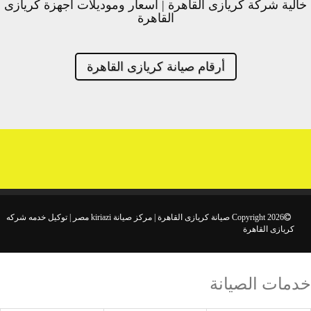
خالية شركة كريازى القاهرة | اسعار وموديلات اجهزة كريازى
القاهرة
أرقام صيانة كريازى القاهرة
Copyright 2026 صيانة كريازى القاهرة | مركز صيانة kiriazi مصر | توكيل خدمه شركه
كريازى القاهرة
خدمات الصيانة