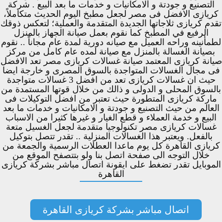
التصنيع و جودتة و الامكانيات و خدمات ما بعد البيع . شركة
كريازى الافضل فى مصر لجعل مطبخ اليوم الحديث متكاملاً،
تقدم كريازى ثلاجاتها الجديدة المتقدمة والعملية؛ لتعكس ذوقك
الرفيع في المطبخ كما نقوم بعمل صيانة الجهاز بالمنزل
لطمأنينه وراحه العميل مع صيانه دورية لمدة عام مجاناً .. نقوم
بصيانة الغسالة بالمنزل مع صيانة لمده عام كامل من مركز
صيانة كريازى المعتمد صيانة غسالات كريازى مصر تعد الافضل
فى مجال الغسالات المتواجدة بالسوق المصرى و خارجة ايضا
حيث ان غسالات كريازى تعد من افضل 3 غسالات متواجدة
بالسوق المحلى و الدولى و ذالك من خلال قوتها المستمدة من
ماركة كريازى المتطورة حيث تعتبر من افضل التوكيلات فى
العالم من حيث التصنيع و جودتة و الامكانيات و خدمات ما بعد
البيع و خدمة العملاء و قطع الغيار و غيرها كثيرا من الاسباب
غسالات كريازى مصر تكنولوجيا متقدمة لجعل الغسيل متعة
بالفعل. ويعتبر هذا الغسالات المنزلية .. تقدر تتصل بتوكيل
كريازى القاهرة كل يوم ماعدا العطلات الرسمية والجمعة من
خلال التوجه الى صفحة اتصل بنا ولو بتتصفح الموقع من
الموبايل تقدر تضغط على ايقونة اتصال مباشر بشركة كريازى
القاهرة
اتصال مباشر بشركة كريازى القاهرة