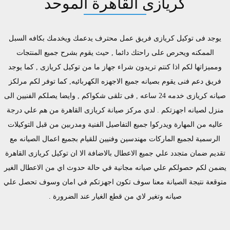
كريازى القاهرة الموحد
يوجد فى توكيل كريازى فريق عمل محترف يدعمك ويخدمك بكافه السبل
الممكنه ويحرص على راحتك دائما , حيث يقوم بشرح جميع المنتجات
ومميزاتها لكم اذا كنتم تريدون شراء جهاز ما من توكيل كريازى , كما يوجد
فريق دعم فنى يقوم بصيانه جميع الاجهزه الكهربائيه, كما توفر لكم مرلكز
صيانه كريازى خدمه 24 ساعه , فى تلقى شكواكم , وايضا يصلكم الفنيين الى
منزل لصيانه اجهزتكم . لدي مركز صيانة كريازى القاهرة من هم علي درجة
عاليه من المهارة ويدركوا جميع التفاصيل الفنية ومدربين من قبل التوكيلات
الرسمية لجميع الماركات مهندسين وفنيين للقيام بجميع اعمال الصيانه مع
تقديم ضمان متجدد علي جميع الاعطال بالاضافة الا ان توكيل كريازى القاهرة
يضمن لكم حصولكم علي صيانه مجانية في حالة حدوث اي من الاعطال الغير
متوقعة نتيجة الصيانة معنا سوف تكون اجهزتكم في امان وسوف تحصل علي
صيانه وتغير لاي من قطع الغيار عند الضرورة .